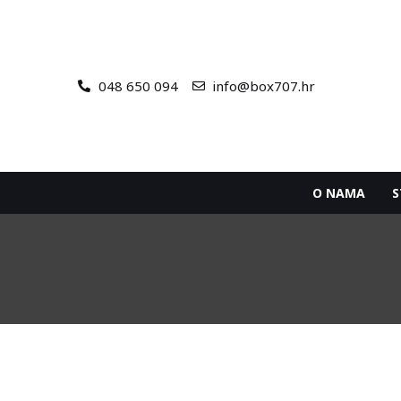
048 650 094
info@box707.hr
O NAMA
S