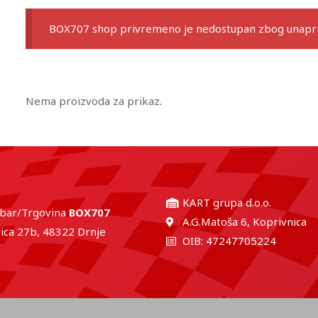
BOX707 shop privremeno je nedostupan zbog unaprij
Nema proizvoda za prikaz.
KART grupa d.o.o.
 bar/Trgovina
BOX707
A.G.Matoša 6, Koprivnica
ica 27b, 48322 Drnje
OIB: 47247705224