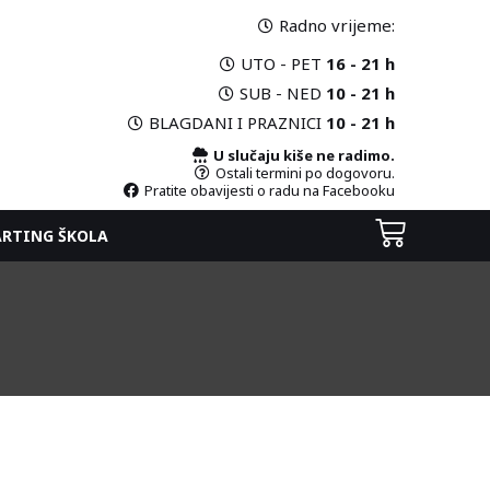
Radno vrijeme:
UTO - PET
16 - 21 h
SUB - NED
10 - 21 h
BLAGDANI I PRAZNICI
10 - 21 h
U slučaju kiše ne radimo.
Ostali termini po dogovoru.
Pratite obavijesti o radu na Facebooku
ARTING ŠKOLA