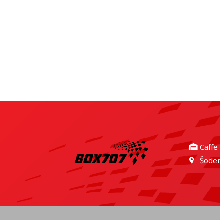
Caffe
Šoder