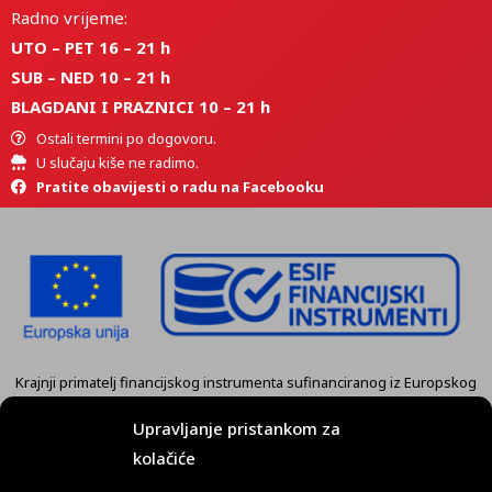
Radno vrijeme:
UTO – PET 16 – 21 h
SUB – NED 10 – 21 h
BLAGDANI I PRAZNICI 10 – 21 h
Ostali termini po dogovoru.
U slučaju kiše ne radimo.
Pratite obavijesti o radu na Facebooku
Krajnji primatelj financijskog instrumenta sufinanciranog iz Europskog
fonda za regionalni razvoj u sklopu Operativnog programa
„Konkurentnost i kohezija” je tvrtka
KART GRUPA d.o.o. Koprivnica.
Upravljanje pristankom za
kolačiće