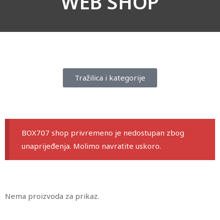
WEB SHOP
Tražilica i kategorije
BOX707 shop privremeno je nedostupan zbog
unaprijeđenja. Molimo navratite uskoro.
Nema proizvoda za prikaz.