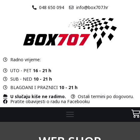
048 650 094
info@box707.hr
O
NAMA
STAZA
Radno vrijeme:
VOZILA
UTO - PET
16 - 21 h
CJENIK
SUB - NED
10 - 21 h
BLAGDANI I PRAZNICI
10 - 21 h
KONTAKT
U slučaju kiše ne radimo.
Ostali termini po dogovoru.
Pratite obavijesti o radu na Facebooku
WEB
SHOP
KARTING
ŠKOLA