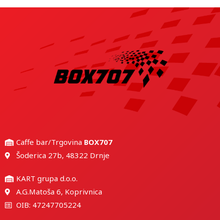
Caffe bar/Trgovina
BOX707
Šoderica 27b, 48322 Drnje
KART grupa d.o.o.
A.G.Matoša 6, Koprivnica
OIB: 47247705224