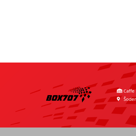
Caffe
Šoder