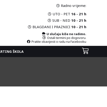
Radno vrijeme:
UTO - PET
16 - 21 h
SUB - NED
10 - 21 h
BLAGDANI I PRAZNICI
10 - 21 h
U slučaju kiše ne radimo.
Ostali termini po dogovoru.
Pratite obavijesti o radu na Facebooku
ARTING ŠKOLA