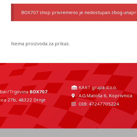
BOX707 shop privremeno je nedostupan zbog unaprij
Nema proizvoda za prikaz.
KART grupa d.o.o.
 bar/Trgovina
BOX707
A.G.Matoša 6, Koprivnica
ica 27b, 48322 Drnje
OIB: 47247705224