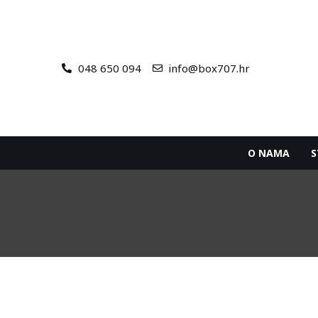
048 650 094
info@box707.hr
O NAMA
S