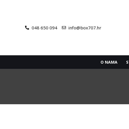
048 650 094
info@box707.hr
O NAMA
S