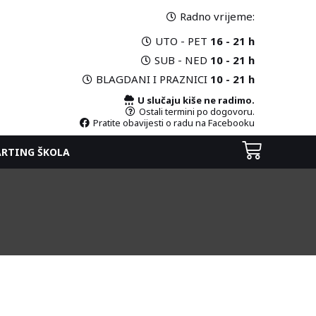
Radno vrijeme:
UTO - PET
16 - 21 h
SUB - NED
10 - 21 h
BLAGDANI I PRAZNICI
10 - 21 h
U slučaju kiše ne radimo.
Ostali termini po dogovoru.
Pratite obavijesti o radu na Facebooku
ARTING ŠKOLA