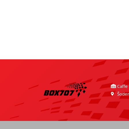
Caffe
Šoder