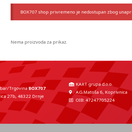
BOX707 shop privremeno je nedostupan zbog unaprij
Nema proizvoda za prikaz.
KART grupa d.o.o.
 bar/Trgovina
BOX707
A.G.Matoša 6, Koprivnica
ica 27b, 48322 Drnje
OIB: 47247705224