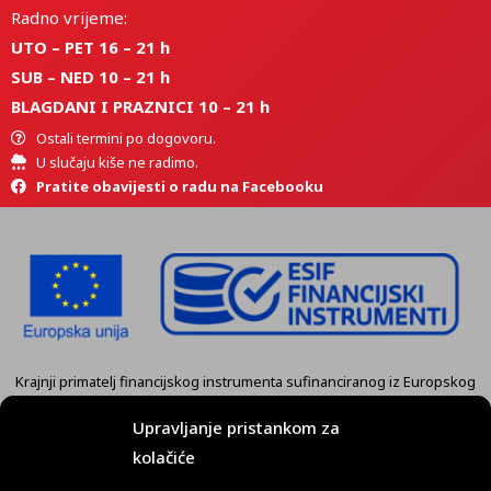
Radno vrijeme:
UTO – PET 16 – 21 h
SUB – NED 10 – 21 h
BLAGDANI I PRAZNICI 10 – 21 h
Ostali termini po dogovoru.
U slučaju kiše ne radimo.
Pratite obavijesti o radu na Facebooku
Krajnji primatelj financijskog instrumenta sufinanciranog iz Europskog
fonda za regionalni razvoj u sklopu Operativnog programa
„Konkurentnost i kohezija” je tvrtka
KART GRUPA d.o.o. Koprivnica.
Upravljanje pristankom za
kolačiće