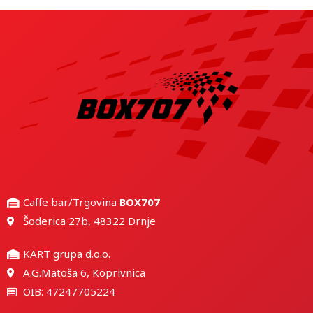
Caffe bar/Trgovina
BOX707
Šoderica 27b, 48322 Drnje
KART grupa d.o.o.
A.G.Matoša 6, Koprivnica
OIB: 47247705224