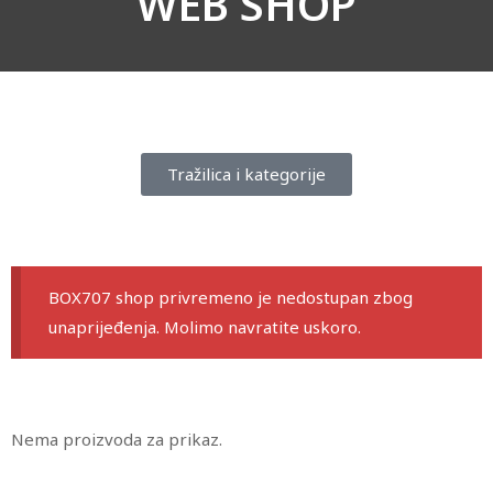
WEB SHOP
Tražilica i kategorije
BOX707 shop privremeno je nedostupan zbog
unaprijeđenja. Molimo navratite uskoro.
Nema proizvoda za prikaz.