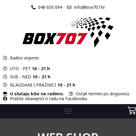
048 650 094
info@box707.hr
O
NAMA
STAZA
Radno vrijeme:
VOZILA
UTO - PET
16 - 21 h
CJENIK
SUB - NED
10 - 21 h
BLAGDANI I PRAZNICI
10 - 21 h
KONTAKT
U slučaju kiše ne radimo.
Ostali termini po dogovoru.
Pratite obavijesti o radu na Facebooku
WEB
SHOP
KARTING
ŠKOLA