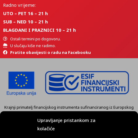
Radno vrijeme:
UTO – PET 16 – 21 h
SUB – NED 10 – 21 h
BLAGDANI I PRAZNICI 10 – 21 h
Ostali termini po dogovoru.
U slučaju kiše ne radimo.
Pratite obavijesti o radu na Facebooku
Krajnji primatelj financijskog instrumenta sufinanciranog iz Europskog
fonda za regionalni razvoj u sklopu Operativnog programa
„Konkurentnost i kohezija” je tvrtka
KART GRUPA d.o.o. Koprivnica.
Upravljanje pristankom za
kolačiće