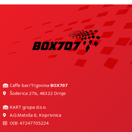
Caffe bar/Trgovina
BOX707
Šoderica 27b, 48322 Drnje
KART grupa d.o.o.
A.G.Matoša 6, Koprivnica
OIB: 47247705224