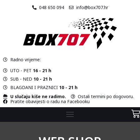
048 650 094
info@box707.hr
O
NAMA
STAZA
Radno vrijeme:
VOZILA
UTO - PET
16 - 21 h
CJENIK
SUB - NED
10 - 21 h
BLAGDANI I PRAZNICI
10 - 21 h
KONTAKT
U slučaju kiše ne radimo.
Ostali termini po dogovoru.
Pratite obavijesti o radu na Facebooku
WEB
SHOP
KARTING
ŠKOLA