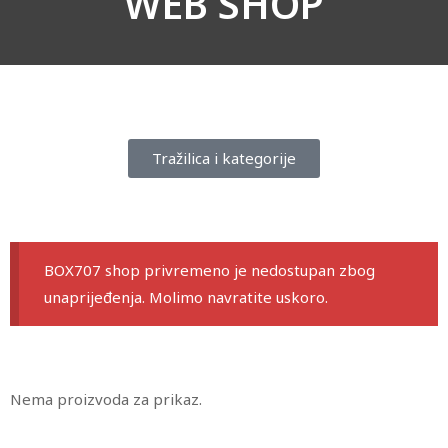
WEB SHOP
Tražilica i kategorije
BOX707 shop privremeno je nedostupan zbog
unaprijeđenja. Molimo navratite uskoro.
Nema proizvoda za prikaz.