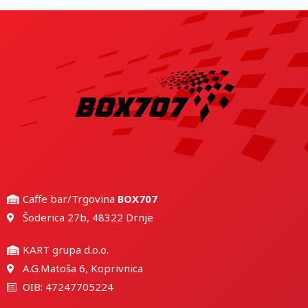
Caffe bar/Trgovina
BOX707
Šoderica 27b, 48322 Drnje
KART grupa d.o.o.
A.G.Matoša 6, Koprivnica
OIB: 47247705224