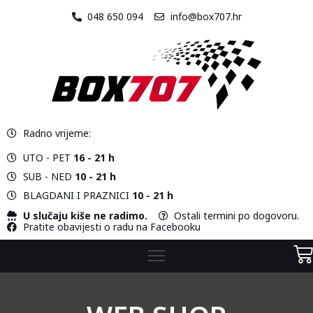
048 650 094
info@box707.hr
O
NAMA
STAZA
Radno vrijeme:
VOZILA
UTO - PET
16 - 21 h
CJENIK
SUB - NED
10 - 21 h
BLAGDANI I PRAZNICI
10 - 21 h
KONTAKT
U slučaju kiše ne radimo.
Ostali termini po dogovoru.
Pratite obavijesti o radu na Facebooku
WEB
SHOP
KARTING
ŠKOLA