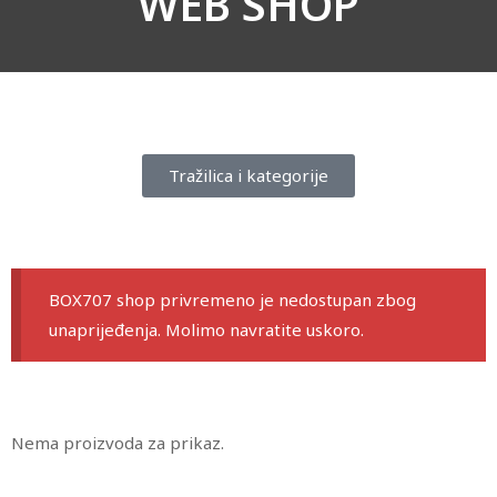
WEB SHOP
Tražilica i kategorije
BOX707 shop privremeno je nedostupan zbog
unaprijeđenja. Molimo navratite uskoro.
Nema proizvoda za prikaz.