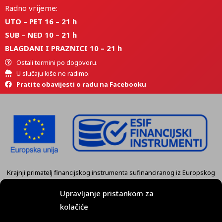
Radno vrijeme:
UTO – PET 16 – 21 h
SUB – NED 10 – 21 h
BLAGDANI I PRAZNICI 10 – 21 h
Ostali termini po dogovoru.
U slučaju kiše ne radimo.
Pratite obavijesti o radu na Facebooku
Krajnji primatelj financijskog instrumenta sufinanciranog iz Europskog
fonda za regionalni razvoj u sklopu Operativnog programa
„Konkurentnost i kohezija” je tvrtka
KART GRUPA d.o.o. Koprivnica.
Upravljanje pristankom za
kolačiće