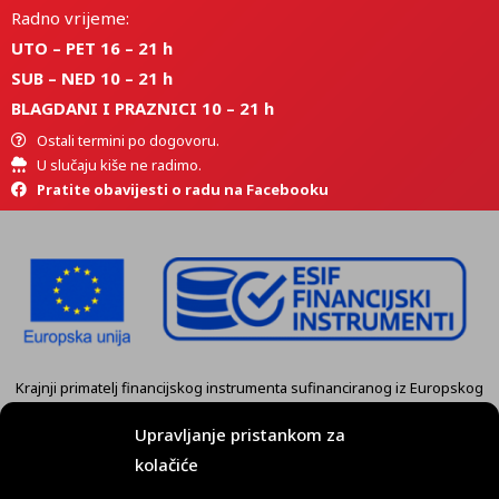
Radno vrijeme:
UTO – PET 16 – 21 h
SUB – NED 10 – 21 h
BLAGDANI I PRAZNICI 10 – 21 h
Ostali termini po dogovoru.
U slučaju kiše ne radimo.
Pratite obavijesti o radu na Facebooku
Krajnji primatelj financijskog instrumenta sufinanciranog iz Europskog
fonda za regionalni razvoj u sklopu Operativnog programa
„Konkurentnost i kohezija” je tvrtka
KART GRUPA d.o.o. Koprivnica.
Upravljanje pristankom za
kolačiće