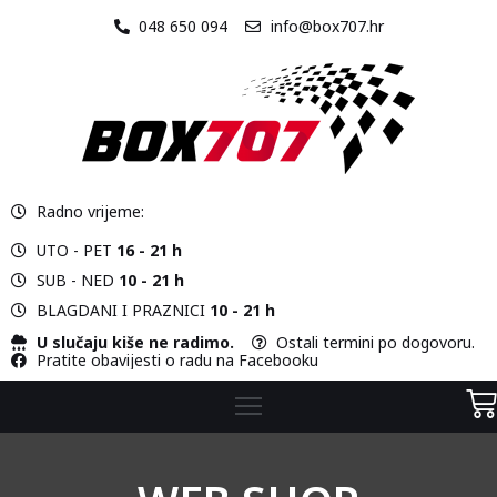
048 650 094
info@box707.hr
O
NAMA
STAZA
Radno vrijeme:
VOZILA
UTO - PET
16 - 21 h
CJENIK
SUB - NED
10 - 21 h
BLAGDANI I PRAZNICI
10 - 21 h
KONTAKT
U slučaju kiše ne radimo.
Ostali termini po dogovoru.
Pratite obavijesti o radu na Facebooku
WEB
SHOP
KARTING
ŠKOLA