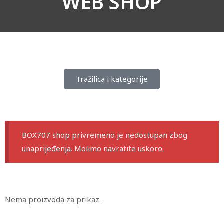
WEB SHOP
Tražilica i kategorije
BOX707 shop privremeno je nedostupan zbog
unaprijeđenja. Molimo navratite uskoro.
Nema proizvoda za prikaz.