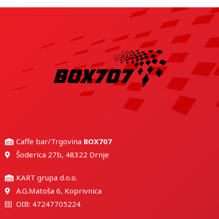
Caffe bar/Trgovina
BOX707
Šoderica 27b, 48322 Drnje
KART grupa d.o.o.
A.G.Matoša 6, Koprivnica
OIB: 47247705224