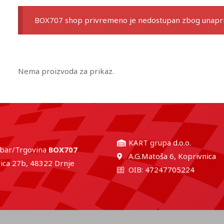
BOX707 shop privremeno je nedostupan zbog unaprij
Nema proizvoda za prikaz.
KART grupa d.o.o.
 bar/Trgovina
BOX707
A.G.Matoša 6, Koprivnica
ica 27b, 48322 Drnje
OIB: 47247705224