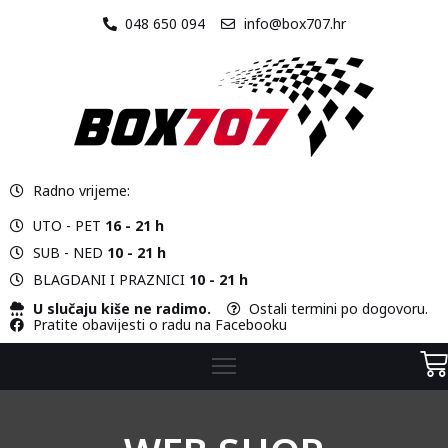
048 650 094
info@box707.hr
O
NAMA
STAZA
Radno vrijeme:
VOZILA
UTO - PET
16 - 21 h
CJENIK
SUB - NED
10 - 21 h
BLAGDANI I PRAZNICI
10 - 21 h
KONTAKT
U slučaju kiše ne radimo.
Ostali termini po dogovoru.
Pratite obavijesti o radu na Facebooku
WEB
SHOP
KARTING
ŠKOLA