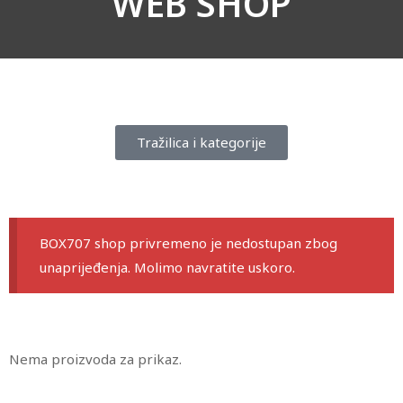
WEB SHOP
Tražilica i kategorije
BOX707 shop privremeno je nedostupan zbog
unaprijeđenja. Molimo navratite uskoro.
Nema proizvoda za prikaz.