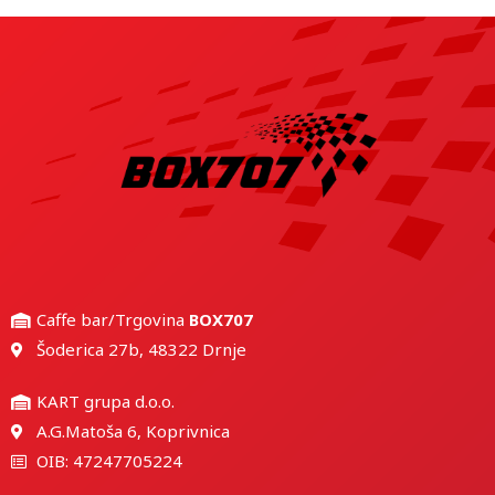
Caffe bar/Trgovina
BOX707
Šoderica 27b, 48322 Drnje
KART grupa d.o.o.
A.G.Matoša 6, Koprivnica
OIB: 47247705224