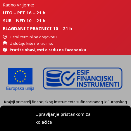
Radno vrijeme:
UTO – PET 16 – 21 h
SUB – NED 10 – 21 h
BLAGDANI I PRAZNICI 10 – 21 h
Ostali termini po dogovoru.
U slučaju kiše ne radimo.
Pratite obavijesti o radu na Facebooku
Krajnji primatelj financijskog instrumenta sufinanciranog iz Europskog
fonda za regionalni razvoj u sklopu Operativnog programa
„Konkurentnost i kohezija” je tvrtka
KART GRUPA d.o.o. Koprivnica.
Upravljanje pristankom za
kolačiće