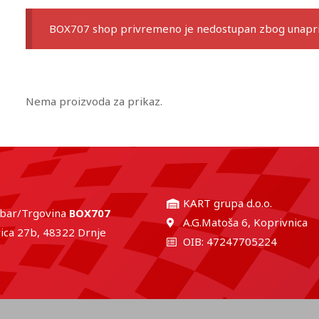
BOX707 shop privremeno je nedostupan zbog unaprij
Nema proizvoda za prikaz.
KART grupa d.o.o.
 bar/Trgovina
BOX707
A.G.Matoša 6, Koprivnica
ica 27b, 48322 Drnje
OIB: 47247705224