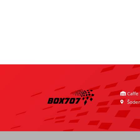
Caffe
Šoder