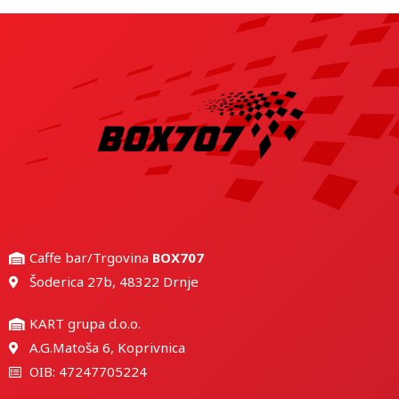
Caffe bar/Trgovina
BOX707
Šoderica 27b, 48322 Drnje
KART grupa d.o.o.
A.G.Matoša 6, Koprivnica
OIB: 47247705224