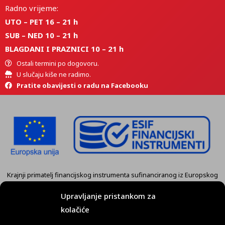
Radno vrijeme:
UTO – PET 16 – 21 h
SUB – NED 10 – 21 h
BLAGDANI I PRAZNICI 10 – 21 h
Ostali termini po dogovoru.
U slučaju kiše ne radimo.
Pratite obavijesti o radu na Facebooku
Krajnji primatelj financijskog instrumenta sufinanciranog iz Europskog
fonda za regionalni razvoj u sklopu Operativnog programa
„Konkurentnost i kohezija” je tvrtka
KART GRUPA d.o.o. Koprivnica.
Upravljanje pristankom za
kolačiće