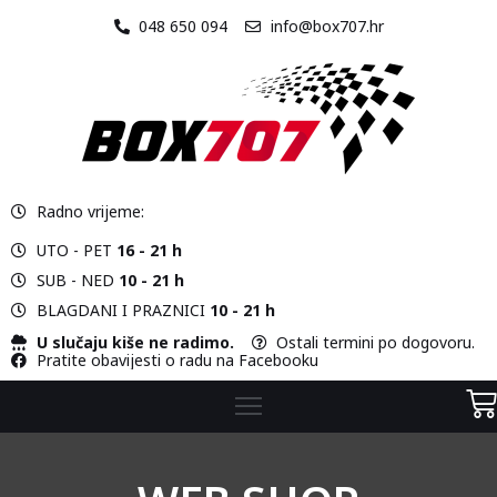
048 650 094
info@box707.hr
O
NAMA
STAZA
Radno vrijeme:
VOZILA
UTO - PET
16 - 21 h
CJENIK
SUB - NED
10 - 21 h
BLAGDANI I PRAZNICI
10 - 21 h
KONTAKT
U slučaju kiše ne radimo.
Ostali termini po dogovoru.
Pratite obavijesti o radu na Facebooku
WEB
SHOP
KARTING
ŠKOLA