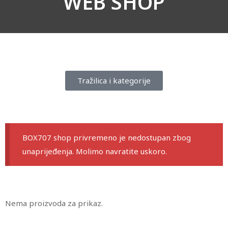
WEB SHOP
Tražilica i kategorije
BOX707 shop privremeno je nedostupan zbog
unaprijeđenja. Molimo navratite uskoro.
Nema proizvoda za prikaz.