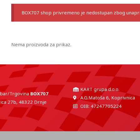
BOX707 shop privremeno je nedostupan zbog unaprij
Nema proizvoda za prikaz.
KART grupa d.o.o.
 bar/Trgovina
BOX707
A.G.Matoša 6, Koprivnica
ica 27b, 48322 Drnje
OIB: 47247705224