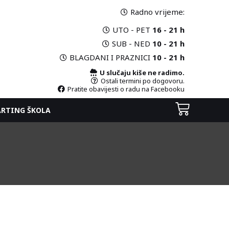
Radno vrijeme:
UTO - PET
16 - 21 h
SUB - NED
10 - 21 h
BLAGDANI I PRAZNICI
10 - 21 h
U slučaju kiše ne radimo.
Ostali termini po dogovoru.
Pratite obavijesti o radu na Facebooku
ARTING ŠKOLA