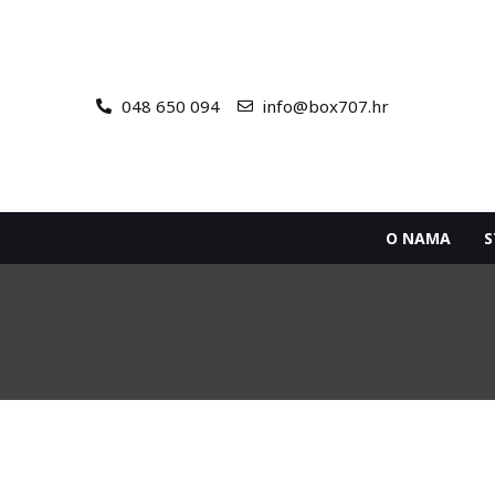
048 650 094
info@box707.hr
O NAMA
S