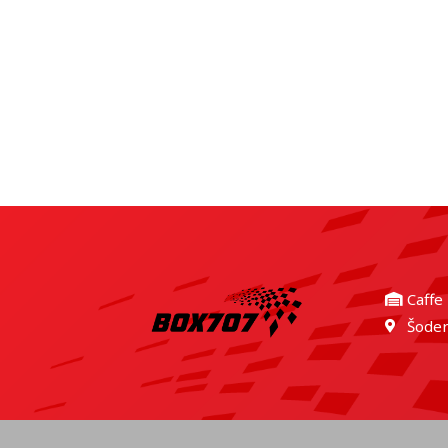
Caffe
Šoder